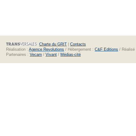
Charte du GRIT
|
Contacts
Réalisation :
Agence Revolutions
/ Hébergement :
C&F Editions
/ Réalisé
Partenaires :
Vecam
/
Vivant
/
Médias-cité