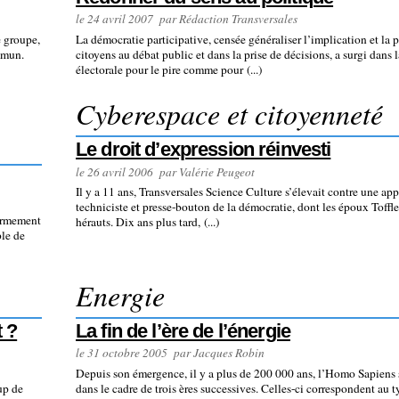
le 24 avril 2007 par Rédaction Transversales
e groupe,
La démocratie participative, censée généraliser l’implication et la p
mmun.
citoyens au débat public et dans la prise de décisions, a surgi dans
électorale pour le pire comme pour (...)
Cyberespace et citoyenneté
Le droit d’expression réinvesti
le 26 avril 2006 par Valérie Peugeot
Il y a 11 ans, Transversales Science Culture s’élevait contre une ap
techniciste et presse-bouton de la démocratie, dont les époux Toffler 
fermement
hérauts. Dix ans plus tard, (...)
ble de
Energie
t ?
La fin de l’ère de l’énergie
le 31 octobre 2005 par Jacques Robin
Depuis son émergence, il y a plus de 200 000 ans, l’Homo Sapiens 
up de
dans le cadre de trois ères successives. Celles-ci correspondent au 