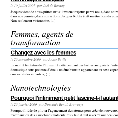
le 10 juillet 2007 par Joël de Rosnay
Jacques vient de nous quitter, mais il restera toujours parmi nous, dans notr
dans nos pensées, dans nos actions. Jacques Robin était un être hors du co
Non seulement visionnaire, (...)
Femmes, agents de
transformation
Changez avec les femmes
le 26 novembre 2006 par Annie Batlle
La moitié féminine de l’humanité a été pendant des lustres assignée à l’en
domestique sous prétexte d’être « un être humain appartenant au sexe capa
concevoir des enfants », (...)
Nanotechnologies
Pourquoi l’infiniment petit fascine-t-il autan
le 26 janvier 2006 par Dorothée Benoît Browaeys
Pourquoi l¹idée de piloter l’agencement des atomes pour créer de nouveaux
matériaux ou des « machines moléculaires » fait-il tant rêver ? Pour beauco