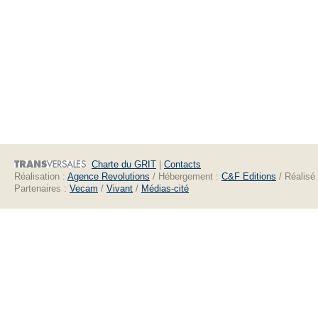
Charte du GRIT
|
Contacts
Réalisation :
Agence Revolutions
/ Hébergement :
C&F Editions
/ Réalisé
Partenaires :
Vecam
/
Vivant
/
Médias-cité