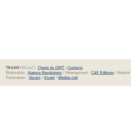
Charte du GRIT
|
Contacts
Réalisation :
Agence Revolutions
/ Hébergement :
C&F Editions
/ Réalisé
Partenaires :
Vecam
/
Vivant
/
Médias-cité