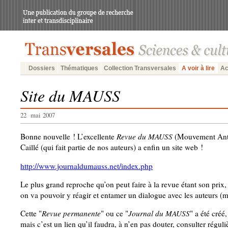
Dossiers
Thématiques
Collection Transversales
A voir à lire
Ac
Site du MAUSS
22 mai 2007
Bonne nouvelle ! L’excellente
Revue du MAUSS
(Mouvement Anti-U
Caillé (qui fait partie de nos auteurs) a enfin un site web !
http://www.journaldumauss.net/index.php
Le plus grand reproche qu’on peut faire à la revue étant son prix
on va pouvoir y réagir et entamer un dialogue avec les auteurs (mê
Cette "
Revue permanente
" ou ce "
Journal du MAUSS
" a été créé
mais c’est un lien qu’il faudra, à n’en pas douter, consulter réguli