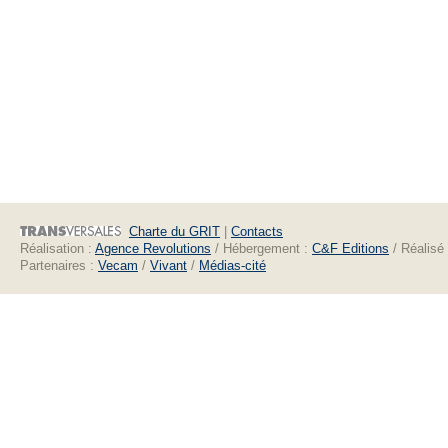
Charte du GRIT
|
Contacts
Réalisation :
Agence Revolutions
/ Hébergement :
C&F Editions
/ Réalisé
Partenaires :
Vecam
/
Vivant
/
Médias-cité