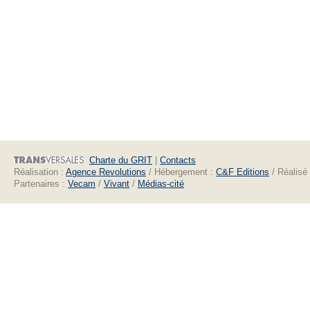
Charte du GRIT
|
Contacts
Réalisation :
Agence Revolutions
/ Hébergement :
C&F Editions
/ Réalisé
Partenaires :
Vecam
/
Vivant
/
Médias-cité