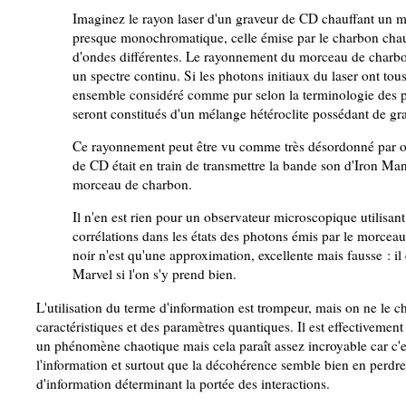
Imaginez le rayon laser d'un graveur de CD chauffant un m
presque monochromatique, celle émise par le charbon cha
d'ondes différentes. Le rayonnement du morceau de charbon
un spectre continu. Si les photons initiaux du laser ont to
ensemble considéré comme pur selon la terminologie des p
seront constitués d'un mélange hétéroclite possédant de gr
Ce rayonnement peut être vu comme très désordonné par oppo
de CD était en train de transmettre la bande son d'Iron Man
morceau de charbon.
Il n'en est rien pour un observateur microscopique utilisant
corrélations dans les états des photons émis par le morceau
noir n'est qu'une approximation, excellente mais fausse : il
Marvel si l'on s'y prend bien.
L'utilisation du terme d'information est trompeur, mais on ne le c
caractéristiques et des paramètres quantiques. Il est effectivement
un phénomène chaotique mais cela paraît assez incroyable car c'e
l'information et surtout que la décohérence semble bien en perdre.
d'information déterminant la portée des interactions.