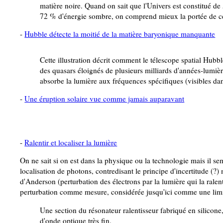
matière noire. Quand on sait que l'Univers est constitué d
72 % d'énergie sombre, on comprend mieux la portée de ce
-
Hubble détecte la moitié de la matière baryonique manquante
Cette illustration décrit comment le télescope spatial Hubb
des quasars éloignés de plusieurs milliards d'années-lumièr
absorbe la lumière aux fréquences spécifiques (visibles dan
-
Une éruption solaire vue comme jamais auparavant
-
Ralentir et localiser la lumière
On ne sait si on est dans la physique ou la technologie mais il sem
localisation de photons, contredisant le principe d'incertitude (?)
d'Anderson (perturbation des électrons par la lumière qui la ralentit
perturbation comme mesure, considérée jusqu'ici comme une limit
Une section du résonateur ralentisseur fabriqué en silicon
d'onde optique très fin.