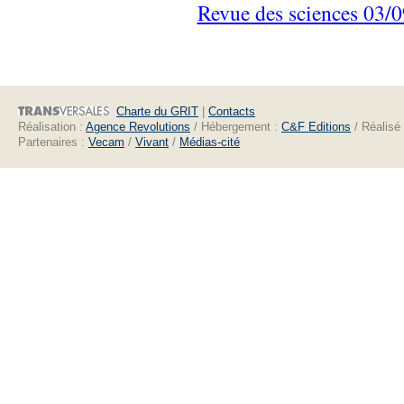
Revue des sciences 03/0
Charte du GRIT
|
Contacts
Réalisation :
Agence Revolutions
/ Hébergement :
C&F Editions
/ Réalisé
Partenaires :
Vecam
/
Vivant
/
Médias-cité