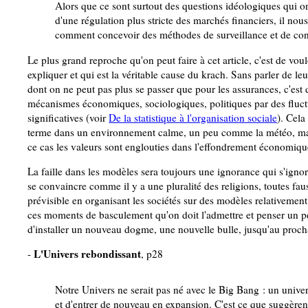
Alors que ce sont surtout des questions idéologiques qui on
d'une régulation plus stricte des marchés financiers, il nous
comment concevoir des méthodes de surveillance et de con
Le plus grand reproche qu'on peut faire à cet article, c'est de voul
expliquer et qui est la véritable cause du krach. Sans parler de le
dont on ne peut pas plus se passer que pour les assurances, c'es
mécanismes économiques, sociologiques, politiques par des fluctu
significatives (voir
De la statistique à l'organisation sociale
). Cel
terme dans un environnement calme, un peu comme la météo, mais 
ce cas les valeurs sont englouties dans l'effondrement économique e
La faille dans les modèles sera toujours une ignorance qui s'ignor
se convaincre comme il y a une pluralité des religions, toutes faus
prévisible en organisant les sociétés sur des modèles relativement
ces moments de basculement qu'on doit l'admettre et penser un pe
d'installer un nouveau dogme, une nouvelle bulle, jusqu'au proch
L'Univers rebondissant
-
, p28
Notre Univers ne serait pas né avec le Big Bang : un univer
et d'entrer de nouveau en expansion. C'est ce que suggèrent