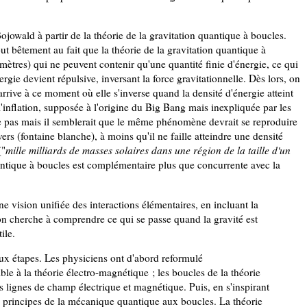
jowald à partir de la théorie de la gravitation quantique à boucles.
out bêtement au fait que la théorie de la gravitation quantique à
ètres) qui ne peuvent contenir qu'une quantité finie d'énergie, ce qui
ergie devient répulsive, inversant la force gravitationnelle. Dès lors, on
rrive à ce moment où elle s'inverse quand la densité d'énergie atteint
'inflation, supposée à l'origine du Big Bang mais inexpliquée par les
arle pas mais il semblerait que le même phénomène devrait se reproduire
rs (fontaine blanche), à moins qu'il ne faille atteindre une densité
("
mille milliards de masses solaires dans une région de la taille d'un
quantique à boucles est complémentaire plus que concurrente avec la
e vision unifiée des interactions élémentaires, en incluant la
 on cherche à comprendre ce qui se passe quand la gravité est
ile.
ux étapes. Les physiciens ont d'abord reformulé
ble à la théorie électro-magnétique ; les boucles de la théorie
s lignes de champ électrique et magnétique. Puis, en s'inspirant
s principes de la mécanique quantique aux boucles. La théorie