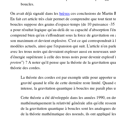
boucles.
On avait déjà signalé dans les
brèves
ces conclusions de Martin Bo
En fait cet article très clair permet de comprendre que tout tient t
boucles suppose des grains d'espace-temps (de 10 puissance -35 m
a pour résultat logique qu'au-delà de sa capacité d'absorption l'én
comprend bien qu'en s'effondrant sous la force de gravitation on a
son maximum et devient explosive. C'est ce qui correspondrait à l
modèles actuels, ainsi que l'expansion qui suit. L'article n'en p
avec les trous noirs qui devraient exploser aussi en nouveaux unive
d'énergie supérieure à celle des trous noirs pour devenir explosif 
proton
") ? A noter qu'il pense que la théorie de la gravitation 
théorie des cordes.
La théorie des cordes est par exemple utile pour apporter un
gravité quand le rôle de cette dernière reste limité. Quand
intense, la gravitation quantique à boucles me paraît plus ut
Cette théorie a été développée dans les années 1990, en de
mathématiquement la relativité générale afin qu'elle ressem
de la gravitation quantique à boucles sont les analogues de
de la théorie mathématique des noeuds, ils ont appliqué le