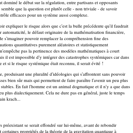
t dominé le débat sur la régulation, entre partisans et opposants
 semble que la question est plutôt celle - non triviale - de savoir
trôle efficaces pour un système aussi complexe.
oir expliquer le risque alors que c'est la bulle précédente qu'il faudrait
ur automaticité, le défaut originaire de la mathématisation financière,
t de s'imaginer pouvoir remplacer la compréhension fine des
ations quantitatives purement aléatoires et statistiquement
a n'empêche pas la pertinence des modèles mathématiques à court
il est impossible d'y intégrer des catastrophes systémiques car dans
t si le risque systémique était reconnu, il serait évité !
e, produisant une pluralité d'idéologies qui s'affrontent sans pouvoir
ses bien sûr mais qui permettent de faire paraître l'avenir un peu plus
 stables. En fait l'homme est un animal dogmatique et il n'y a que dans
u plus dialectiquement. Cela ne dure pas en général, juste le temps
ain krach...
s préexistant se serait effondré sur lui-même, avant de rebondir
 certaines propriétés de la théorie de la gravitation quantique à