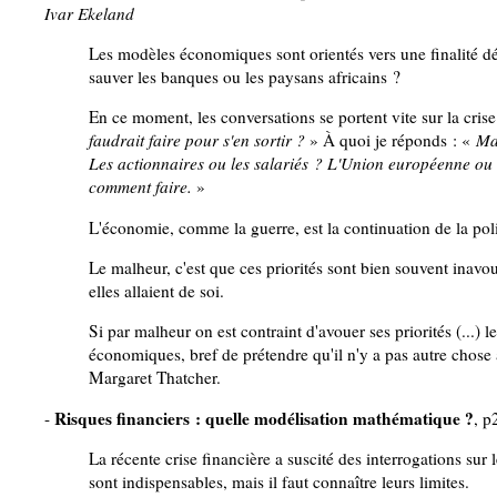
Ivar Ekeland
Les modèles économiques sont orientés vers une finalité déf
sauver les banques ou les paysans africains ?
En ce moment, les conversations se portent vite sur la cris
faudrait faire pour s'en sortir ?
» À quoi je réponds : «
Ma
Les actionnaires ou les salariés ? L'Union européenne ou l'A
comment faire.
»
L'économie, comme la guerre, est la continuation de la pol
Le malheur, c'est que ces priorités sont bien souvent inavou
elles allaient de soi.
Si par malheur on est contraint d'avouer ses priorités (...) l
économiques, bref de prétendre qu'il n'y a pas autre chose à
Margaret Thatcher.
Risques financiers : quelle modélisation mathématique ?
-
, p
La récente crise financière a suscité des interrogations s
sont indispensables, mais il faut connaître leurs limites.