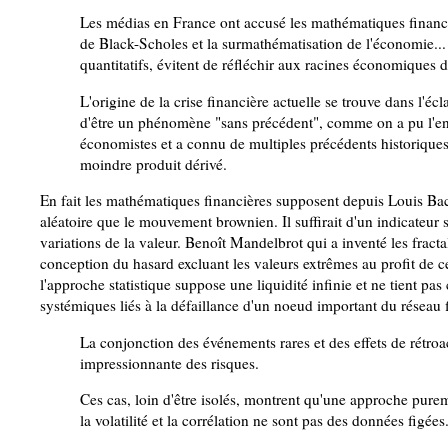
Les médias en France ont accusé les mathématiques financiè
de Black-Scholes et la surmathématisation de l'économie...
quantitatifs, évitent de réfléchir aux racines économiques de
L'origine de la crise financière actuelle se trouve dans l'é
d'être un phénomène "sans précédent", comme on a pu l'ent
économistes et a connu de multiples précédents historiques
moindre produit dérivé.
En fait les mathématiques financières supposent depuis Louis Bac
aléatoire que le mouvement brownien. Il suffirait d'un indicateur s
variations de la valeur. Benoît Mandelbrot qui a inventé les fracta
conception du hasard excluant les valeurs extrêmes au profit de ce
l'approche statistique suppose une liquidité infinie et ne tient pas
systémiques liés à la défaillance d'un noeud important du résea
La conjonction des événements rares et des effets de rétro
impressionnante des risques.
Ces cas, loin d'être isolés, montrent qu'une approche pureme
la volatilité et la corrélation ne sont pas des données figées