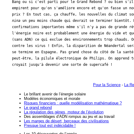
Bang ou si c'est parti pour le Grand Rebond ? ou bien s'il
empirent pour qu'on s'améliore encore et qu'on fasse un no
prix ? En tout cas, ça chauffe, les nouvelles du climat s
nina
un peu moins chaude qui devrait se terminer bientôt. 
confirmations importantes même s'il n'y a pas de grande ré
l'énergie noire est probablement une énergie du vide et qu
(sans ADN) ce qui exclue des environnements trop chauds. O
contre les virus ! Enfin, la disparition de Néandertal ser
se termine en Espagne. Pas grand chose du côté de la santé
peut-être, la pilule électronique de Philips. On apprend t
croyait jusqu'à devenir une sorte de supercafé !
Pour la Science
-
La R
Le brillant avenir de l’énergie solaire
Modèles économiques et morale
Risques financiers : quelle modélisation mathématique ?
Le grand rebond
La régulation des gènes, moteur de l’évolution
Des assemblages d’ADN rompus au jeu et au travail
Les marges de désert, berceaux des civilisations
Presque tout est indécidable !
Les 10 découvertes de l’année