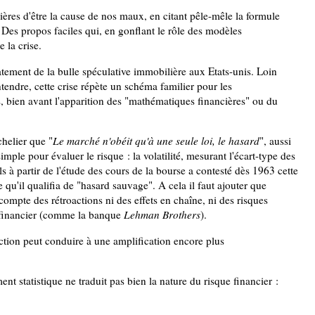
res d'être la cause de nos maux, en citant pêle-mêle la formule
 Des propos faciles qui, en gonflant le rôle des modèles
 la crise.
clatement de la bulle spéculative immobilière aux Etats-unis. Loin
endre, cette crise répète un schéma familier pour les
, bien avant l'apparition des "mathématiques financières" ou du
helier que "
Le marché n'obéit qu'à une seule loi, le hasard
", aussi
imple pour évaluer le risque : la volatilité, mesurant l'écart-type des
ls à partir de l'étude des cours de la bourse a contesté dès 1963 cette
 qu'il qualifia de "hasard sauvage". A cela il faut ajouter que
 compte des rétroactions ni des effets en chaîne, ni des risques
u financier (comme la banque
Lehman Brothers
).
action peut conduire à une amplification encore plus
nt statistique ne traduit pas bien la nature du risque financier :
.