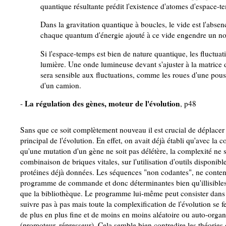
quantique résultante prédit l'existence d'atomes d'espace-t
Dans la gravitation quantique à boucles, le vide est l'absenc
chaque quantum d'énergie ajouté à ce vide engendre un n
Si l'espace-temps est bien de nature quantique, les fluctuat
lumière. Une onde lumineuse devant s'ajuster à la matrice di
sera sensible aux fluctuations, comme les roues d'une pous
d'un camion.
La régulation des gènes, moteur de l'évolution
-
, p48
Sans que ce soit complètement nouveau il est crucial de déplac
principal de l'évolution. En effet, on avait déjà établi qu'avec l
qu'une mutation d'un gène ne soit pas délétère, la complexité ne s
combinaison de briques vitales, sur l'utilisation d'outils disponi
protéines déjà données. Les séquences "non codantes", ne contenan
programme de commande et donc déterminantes bien qu'illisibles 
que la bibliothèque. Le programme lui-même peut consister dans u
suivre pas à pas mais toute la complexification de l'évolution se
de plus en plus fine et de moins en moins aléatoire ou auto-organis
(promoteur, répresseur). Cela semble bien contredire les théorie