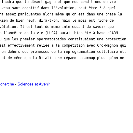
 faudra que le désert gagne et que nos conditions de vie
uveau saut cognitif dans l'évolution, peut-être ? à quel
ont assez paniquantes alors même qu'on est dans une phase
la
Rien de bien neuf, dira-t-on, mais le mois est riche de
vélation. Il est tout de même intéressant de savoir que
e l'ancêtre de la vie (LUCA) aurait bien été à base d'ARN
u que les premier spermatozoïdes constituaient une protection
ait effectivement reliée à la compétition avec Cro-Magnon qui
 en dehors des promesses de la reprogrammation cellulaire et,
out de même que la Ritaline se répand beaucoup plus qu'on ne
echerche
-
Sciences et Avenir