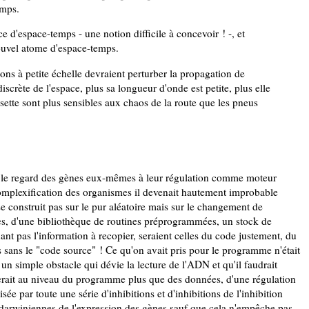
emps.
e d'espace-temps - une notion difficile à concevoir ! -, et
ouvel atome d'espace-temps.
ions à petite échelle devraient perturber la propagation de
scrète de l'espace, plus sa longueur d'onde est petite, plus elle
sette sont plus sensibles aux chaos de la route que les pneus
er le regard des gènes eux-mêmes à leur régulation comme moteur
a complexification des organismes il devenait hautement improbable
e construit pas sur le pur aléatoire mais sur le changement de
bles, d'une bibliothèque de routines préprogrammées, un stock de
t pas l'information à recopier, seraient celles du code justement, du
sans le "code source" ! Ce qu'on avait pris pour le programme n'était
n simple obstacle qui dévie la lecture de l'ADN et qu'il faudrait
 ferait au niveau du programme plus que des données, d'une régulation
ée par toute une série d'inhibitions et d'inhibitions de l'inhibition
s darwiniennes de l'expression des gènes sauf que cela n'empêche pas