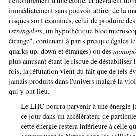
l'effondrement d'une étoile, et devraient don
immédiatement sans pouvoir attirer de la mat
risques sont examinés, celui de produire des
(
strangelets
, un hypothétique bloc microsco
étrange", contenant à parts presque égales le
quarks up, down et étranges) ou des
monopô
plus amusant étant le risque de déstabiliser 
fois, la réfutation vient du fait que de tels 
jamais produits dans l'univers malgré la vio
qui y ont lieu.
Le LHC pourra parvenir à une énergie ja
ce jour dans un accélérateur de particul
cette énergie restera inférieure à celle q
couramment la Nature dans les collision