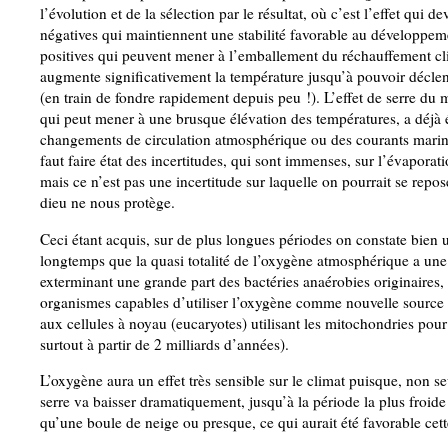
l’évolution et de la sélection par le résultat, où c’est l’effet qui 
négatives qui maintiennent une stabilité favorable au développeme
positives qui peuvent mener à l’emballement du réchauffement clima
augmente significativement la température jusqu’à pouvoir déclen
(en train de fondre rapidement depuis peu !). L’effet de serre d
qui peut mener à une brusque élévation des températures, a déjà é
changements de circulation atmosphérique ou des courants marins q
faut faire état des incertitudes, qui sont immenses, sur l’évaporat
mais ce n’est pas une incertitude sur laquelle on pourrait se repo
dieu ne nous protège.
Ceci étant acquis, sur de plus longues périodes on constate bien u
longtemps que la quasi totalité de l’oxygène atmosphérique a une 
exterminant une grande part des bactéries anaérobies originaires, 
organismes capables d’utiliser l’oxygène comme nouvelle source d’
aux cellules à noyau (eucaryotes) utilisant les mitochondries pour
surtout à partir de 2 milliards d’années).
L’oxygène aura un effet très sensible sur le climat puisque, non se
serre va baisser dramatiquement, jusqu’à la période la plus froide 
qu’une boule de neige ou presque, ce qui aurait été favorable cet