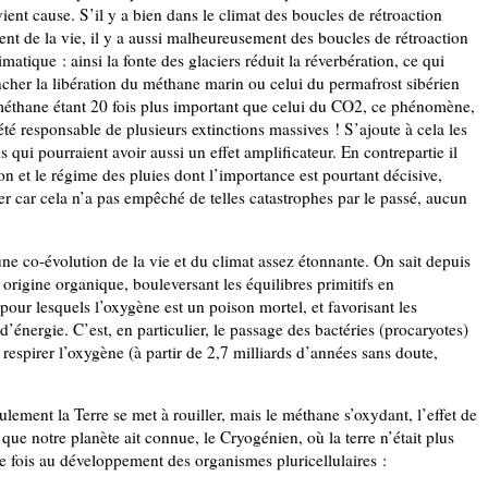
devient cause. S’il y a bien dans le climat des boucles de rétroaction
nt de la vie, il y a aussi malheureusement des boucles de rétroaction
tique : ainsi la fonte des glaciers réduit la réverbération, ce qui
cher la libération du méthane marin ou celui du permafrost sibérien
u méthane étant 20 fois plus important que celui du CO2, ce phénomène,
té responsable de plusieurs extinctions massives ! S’ajoute à cela les
ui pourraient avoir aussi un effet amplificateur. En contrepartie il
ion et le régime des pluies dont l’importance est pourtant décisive,
ser car cela n’a pas empêché de telles catastrophes par le passé, aucun
ne co-évolution de la vie et du climat assez étonnante. On sait depuis
origine organique, bouleversant les équilibres primitifs en
pour lesquels l’oxygène est un poison mortel, et favorisant les
énergie. C’est, en particulier, le passage des bactéries (procaryotes)
 respirer l’oxygène (à partir de 2,7 milliards d’années sans doute,
ulement la Terre se met à rouiller, mais le méthane s’oxydant, l’effet de
que notre planète ait connue, le Cryogénien, où la terre n’était plus
te fois au développement des organismes pluricellulaires :