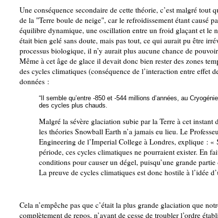
Une conséquence secondaire de cette théorie, c’est malgré tout qu
de la "Terre boule de neige", car le refroidissement étant causé 
équilibre dynamique, une oscillation entre un froid glaçant et l
était bien gelé sans doute, mais pas tout, ce qui aurait pu être irrév
processus biologique, il n’y aurait plus aucune chance de pouvoir so
Même à cet âge de glace il devait donc bien rester des zones tempé
des cycles climatiques (conséquence de l’interaction entre effet d
données :
“Il semble qu’entre -850 et -544 millions d’années, au Cryogéni
des cycles plus chauds.
Malgré la sévère glaciation subie par la Terre à cet instant
les théories Snowball Earth n’a jamais eu lieu. Le Profess
Engineering de l’Imperial College à Londres, explique : « 
période, ces cycles climatiques ne pourraient exister. En fait
conditions pour causer un dégel, puisqu’une grande partie d
La preuve de cycles climatiques est donc hostile à l’idée d
Cela n’empêche pas que c’était la plus grande glaciation que notre 
complètement de repos, n’ayant de cesse de troubler l’ordre éta