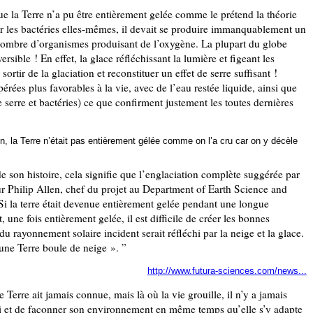
e la Terre n’a pu être entièrement gelée comme le prétend la théorie
par les bactéries elles-mêmes, il devait se produire immanquablement un
e nombre d’organismes produisant de l’oxygène. La plupart du globe
ersible ! En effet, la glace réfléchissant la lumière et figeant les
rtir de la glaciation et reconstituer un effet de serre suffisant !
rées plus favorables à la vie, avec de l’eau restée liquide, ainsi que
e serre et bactéries) ce que confirment justement les toutes dernières
en, la Terre n’était pas entièrement gélée comme on l’a cru car on y décèle
 de son histoire, cela signifie que l’englaciation complète suggérée par
eur Philip Allen, chef du projet au Department of Earth Science and
Si la terre était devenue entièrement gelée pendant une longue
, une fois entièrement gelée, il est difficile de créer les bonnes
u rayonnement solaire incident serait réfléchi par la neige et la glace.
’une Terre boule de neige ». ”
http://www.futura-sciences.com/news...
Terre ait jamais connue, mais là où la vie grouille, il n’y a jamais
bli et de façonner son environnement en même temps qu’elle s’y adapte