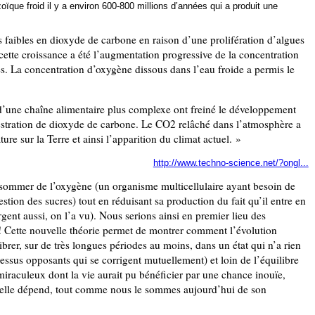
oïque froid il y a environ 600-800 millions d’années qui a produit une
ès faibles en dioxyde de carbone en raison d’une prolifération d’algues
cette croissance a été l’augmentation progressive de la concentration
. La concentration d’oxygène dissous dans l’eau froide a permis le
on d’une chaîne alimentaire plus complexe ont freiné le développement
équestration de dioxyde de carbone. Le CO2 relâché dans l’atmosphère a
re sur la Terre et ainsi l’apparition du climat actuel. »
http://www.techno-science.net/?ongl...
consommer de l’oxygène (un organisme multicellulaire ayant besoin de
stion des sucres) tout en réduisant sa production du fait qu’il entre en
rgent aussi, on l’a vu). Nous serions ainsi en premier lieu des
! Cette nouvelle théorie permet de montrer comment l’évolution
brer, sur de très longues périodes au moins, dans un état qui n’a rien
essus opposants qui se corrigent mutuellement) et loin de l’équilibre
 miraculeux dont la vie aurait pu bénéficier par une chance inouïe,
ont elle dépend, tout comme nous le sommes aujourd’hui de son