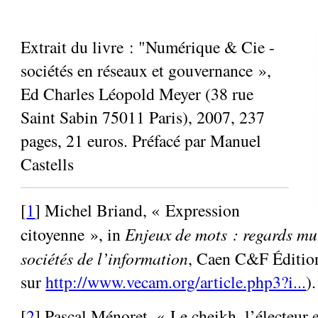
Extrait du livre : "Numérique & Cie -
sociétés en réseaux et gouvernance »,
Ed Charles Léopold Meyer (38 rue
Saint Sabin 75011 Paris), 2007, 237
pages, 21 euros. Préfacé par Manuel
Castells
[
1
] Michel Briand, « Expression
citoyenne », in
Enjeux de mots : regards mul
sociétés de l’information
, Caen C&F Édition
sur
http://www.vecam.org/article.php3?i...
).
[
2
] Pascal Ménoret, « Le cheikh, l’électeur 