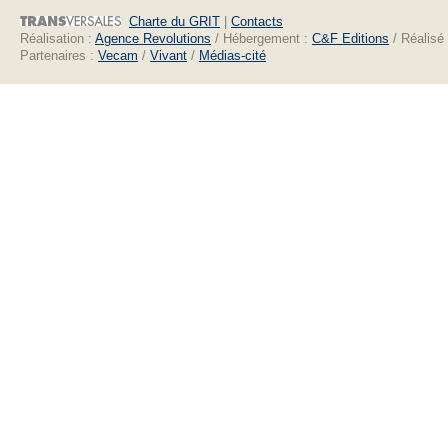
Charte du GRIT
|
Contacts
Réalisation :
Agence Revolutions
/ Hébergement :
C&F Editions
/ Réalisé
Partenaires :
Vecam
/
Vivant
/
Médias-cité