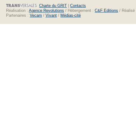
Charte du GRIT
|
Contacts
Réalisation :
Agence Revolutions
/ Hébergement :
C&F Editions
/ Réalisé
Partenaires :
Vecam
/
Vivant
/
Médias-cité