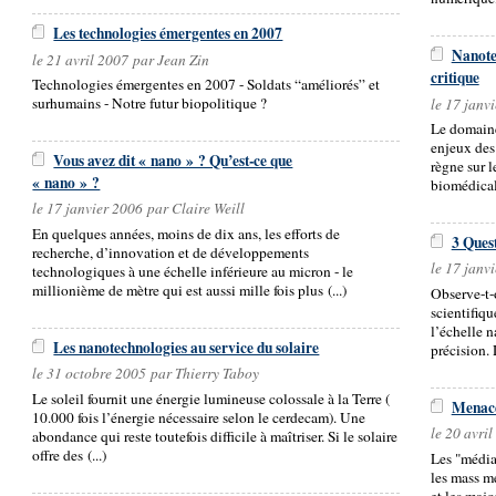
Les technologies émergentes en 2007
Nanote
le 21 avril 2007 par Jean Zin
critique
Technologies émergentes en 2007 - Soldats “améliorés” et
surhumains - Notre futur biopolitique ?
le 17 janv
Le domaine
enjeux des
Vous avez dit « nano » ? Qu’est-ce que
règne sur l
« nano » ?
biomédicale
le 17 janvier 2006 par Claire Weill
En quelques années, moins de dix ans, les efforts de
3 Ques
recherche, d’innovation et de développements
le 17 janv
technologiques à une échelle inférieure au micron - le
millionième de mètre qui est aussi mille fois plus (...)
Observe-t-
scientifiqu
l’échelle 
Les nanotechnologies au service du solaire
précision. 
le 31 octobre 2005 par Thierry Taboy
Le soleil fournit une énergie lumineuse colossale à la Terre (
Menace
10.000 fois l’énergie nécessaire selon le cerdecam). Une
le 20 avri
abondance qui reste toutefois difficile à maîtriser. Si le solaire
offre des (...)
Les "média
les mass me
et les maj