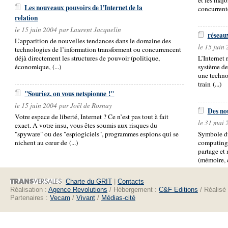
Les nouveaux pouvoirs de l’Internet de la
concurrente
relation
le 15 juin 2004 par Laurent Jacquelin
réseaux
L’apparition de nouvelles tendances dans le domaine des
le 15 juin
technologies de l’information transforment ou concurrencent
déjà directement les structures de pouvoir (politique,
L’Internet 
économique, (...)
système de
une technol
train (...)
"Souriez, on vous netspionne !"
le 15 juin 2004 par Joël de Rosnay
Des no
Votre espace de liberté, Internet ? Ce n’est pas tout à fait
le 31 mai 
exact. A votre insu, vous êtes soumis aux risques du
"spyware" ou des "espiogiciels", programmes espions qui se
Symbole du
nichent au cœur de (...)
computing 
partage et
(mémoire, c
Charte du GRIT
|
Contacts
Réalisation :
Agence Revolutions
/ Hébergement :
C&F Editions
/ Réalisé
Partenaires :
Vecam
/
Vivant
/
Médias-cité