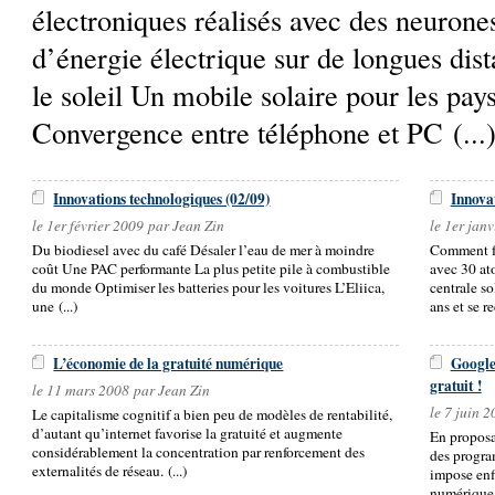
électroniques réalisés avec des neurone
d’énergie électrique sur de longues di
le soleil Un mobile solaire pour les pa
Convergence entre téléphone et PC (...
Innovations technologiques (02/09)
Innova
le 1er février 2009 par Jean Zin
le 1er jan
Du biodiesel avec du café Désaler l’eau de mer à moindre
Comment fa
coût Une PAC performante La plus petite pile à combustible
avec 30 at
du monde Optimiser les batteries pour les voitures L’Eliica,
centrale so
une (...)
ans et se re
L’économie de la gratuité numérique
Google 
gratuit !
le 11 mars 2008 par Jean Zin
le 7 juin 
Le capitalisme cognitif a bien peu de modèles de rentabilité,
d’autant qu’internet favorise la gratuité et augmente
En proposan
considérablement la concentration par renforcement des
des progra
externalités de réseau. (...)
impose enf
numérique, l