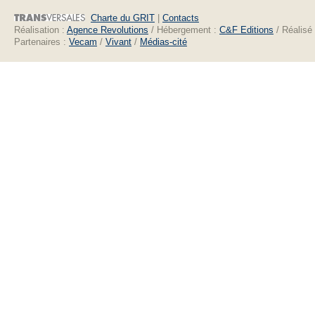
Charte du GRIT
|
Contacts
Réalisation :
Agence Revolutions
/ Hébergement :
C&F Editions
/ Réalisé
Partenaires :
Vecam
/
Vivant
/
Médias-cité