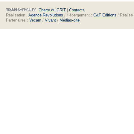
Charte du GRIT
|
Contacts
Réalisation :
Agence Revolutions
/ Hébergement :
C&F Editions
/ Réalisé
Partenaires :
Vecam
/
Vivant
/
Médias-cité