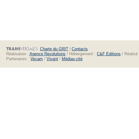
Charte du GRIT
|
Contacts
Réalisation :
Agence Revolutions
/ Hébergement :
C&F Editions
/ Réalisé
Partenaires :
Vecam
/
Vivant
/
Médias-cité