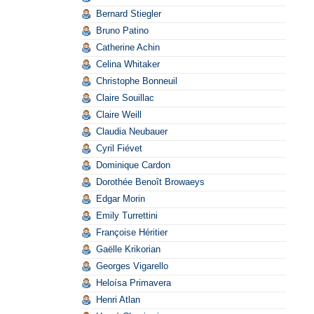
Bernard Stiegler
Bruno Patino
Catherine Achin
Celina Whitaker
Christophe Bonneuil
Claire Souillac
Claire Weill
Claudia Neubauer
Cyril Fiévet
Dominique Cardon
Dorothée Benoît Browaeys
Edgar Morin
Emily Turrettini
Françoise Héritier
Gaëlle Krikorian
Georges Vigarello
Heloísa Primavera
Henri Atlan