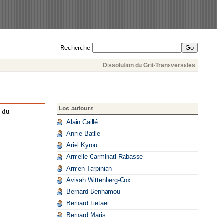
Recherche
Dissolution du Grit-Transversales
Les auteurs
é du
Alain Caillé
Annie Batlle
Ariel Kyrou
Armelle Carminati-Rabasse
Armen Tarpinian
Avivah Wittenberg-Cox
Bernard Benhamou
Bernard Lietaer
Bernard Maris