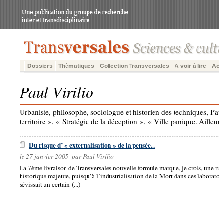
Dossiers
Thématiques
Collection Transversales
A voir à lire
Ac
Paul Virilio
Urbaniste, philosophe, sociologue et historien des techniques, Paul
territoire », « Stratégie de la déception », « Ville panique. Aill
Du risque d’ « externalisation » de la pensée...
le 27 janvier 2005 par Paul Virilio
La 7ème livraison de Transversales nouvelle formule marque, je crois, une r
historique majeure, puisqu’à l’industrialisation de la Mort dans ces laborat
sévissait un certain (...)