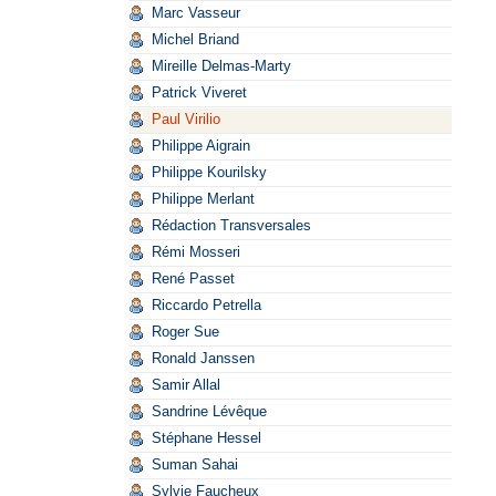
Marc Vasseur
Michel Briand
Mireille Delmas-Marty
Patrick Viveret
Paul Virilio
Philippe Aigrain
Philippe Kourilsky
Philippe Merlant
Rédaction Transversales
Rémi Mosseri
René Passet
Riccardo Petrella
Roger Sue
Ronald Janssen
Samir Allal
Sandrine Lévêque
Stéphane Hessel
Suman Sahai
Sylvie Faucheux