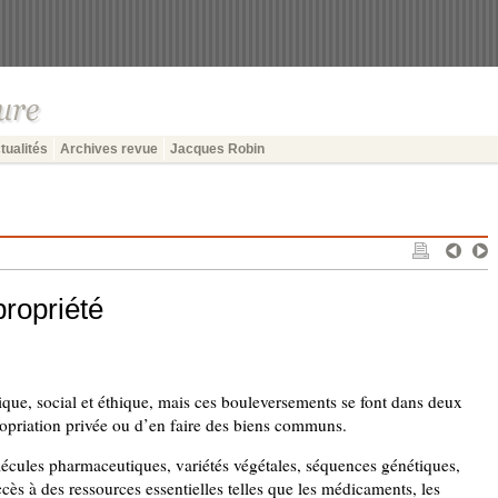
tualités
Archives revue
Jacques Robin
propriété
ique, social et éthique, mais ces bouleversements se font dans deux
ropriation privée ou d’en faire des biens communs.
lécules pharmaceutiques, variétés végétales, séquences génétiques,
accès à des ressources essentielles telles que les médicaments, les