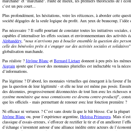
marchand" et "marchand". Faute de mieux, les premiers théoriciens de l’écono
c’est un peu court...
Plus profondément, les hésitations, voire les réticences, à aborder cette ques
société dégagées de la seule logique du profit. Aux yeux de beaucoup, l’idée 
Pas nécessaire ? Il suffit pourtant de constater toutes les initiatives sociales
capables d’internaliser les effets sociaux et environnementaux des activités
Alphandéry
, "
nous n’arrivons pas à boucler ensemble la question des personne
celle des bénévoles prêts à s’engager sur des activités sociales et solidaires
"
globalisation marchande.
Pas réaliste ?
Jérôme Blanc
et
Bernard Lietaer
donnent à peu près les mêmes c
Aigrain
ajoute que l’essor des monnaies plurielles est inéluctable vu la nécessi
d’informations.
Pas légitime ? D’abord, les monnaies virtuelles qui émergent à la faveur d’In
pas la question de leur légitimité - et elle ne leur est même pas posée. Ensui
des décennies, progressivement déconnectées de tout lien avec les richesses ma
système monétaire que nous connaissons est devenu contre-productif
", cons
que les officiels - mais permettant de renouer avec leur fonction première ?
Ni efficace ni vertueux ? C’est sans doute là que le bât blesse. Car la plupart
Jérôme Blanc
ou, pour l’expérience argentine,
Heloisa Primavera
. Mais n’est
classique d’essais-erreurs, s’efforcer de rectifier le tir et d’en améliorer l’e
d’échange s’inventent autour d’une alliance inédite entre acteurs de l’économie