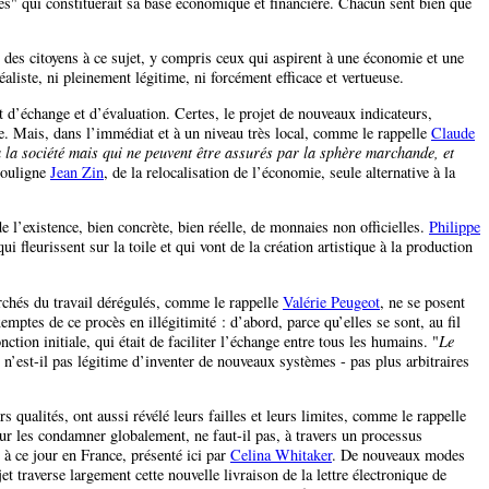
s" qui constituerait sa base économique et financière. Chacun sent bien que
rt des citoyens à ce sujet, y compris ceux qui aspirent à une économie et une
liste, ni pleinement légitime, ni forcément efficace et vertueuse.
uat d’échange et d’évaluation. Certes, le projet de nouveaux indicateurs,
e. Mais, dans l’immédiat et à un niveau très local, comme le rappelle
Claude
à la société mais qui ne peuvent être assurés par la sphère marchande, et
 souligne
Jean Zin
, de la relocalisation de l’économie, seule alternative à la
 l’existence, bien concrète, bien réelle, de monnaies non officielles.
Philippe
 fleurissent sur la toile et qui vont de la création artistique à la production
archés du travail dérégulés, comme le rappelle
Valérie Peugeot
, ne se posent
emptes de ce procès en illégitimité : d’abord, parce qu’elles se sont, au fil
ion initiale, qui était de faciliter l’échange entre tous les humains. "
Le
 n’est-il pas légitime d’inventer de nouveaux systèmes - pas plus arbitraires
s qualités, ont aussi révélé leurs failles et leurs limites, comme le rappelle
our les condamner globalement, ne faut-il pas, à travers un processus
t à ce jour en France, présenté ici par
Celina Whitaker
. De nouveaux modes
t traverse largement cette nouvelle livraison de la lettre électronique de