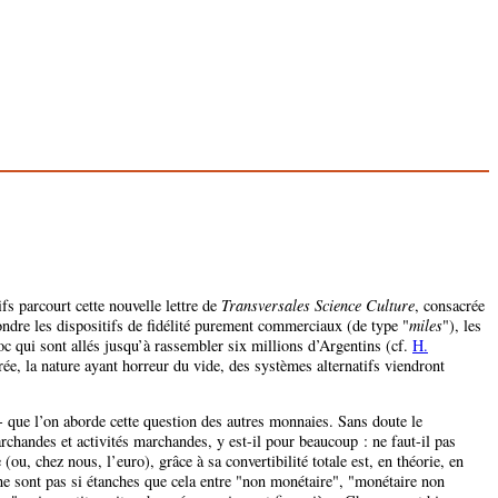
ifs parcourt cette nouvelle lettre de
Transversales Science Culture
, consacrée
fondre les dispositifs de fidélité purement commerciaux (de type "
miles
"), les
oc qui sont allés jusqu’à rassembler six millions d’Argentins (cf.
H.
rée, la nature ayant horreur du vide, des systèmes alternatifs viendront
- que l’on aborde cette question des autres monnaies. Sans doute le
rchandes et activités marchandes, y est-il pour beaucoup : ne faut-il pas
(ou, chez nous, l’euro), grâce à sa convertibilité totale est, en théorie, en
ne sont pas si étanches que cela entre "non monétaire", "monétaire non