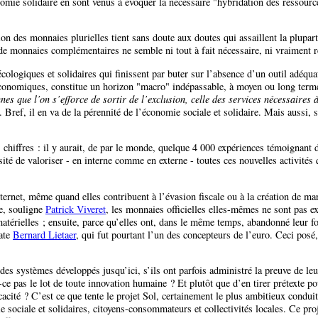
mie solidaire en sont venus à évoquer la nécessaire "hybridation des ressource
tion des monnaies plurielles tient sans doute aux doutes qui assaillent la plupa
de monnaies complémentaires ne semble ni tout à fait nécessaire, ni vraiment réa
, écologiques et solidaires qui finissent par buter sur l’absence d’un outil adéq
 économiques, constitue un horizon "macro" indépassable, à moyen ou long term
s que l’on s’efforce de sortir de l’exclusion, celle des services nécessaires 
. Bref, il en va de la pérennité de l’économie sociale et solidaire. Mais aussi,
hiffres : il y aurait, de par le monde, quelque 4 000 expériences témoignant de
té de valoriser - en interne comme en externe - toutes ces nouvelles activités qui
ternet, même quand elles contribuent à l’évasion fiscale ou à la création de m
te, souligne
Patrick Viveret
, les monnaies officielles elles-mêmes ne sont pas ex
térielles ; ensuite, parce qu’elles ont, dans le même temps, abandonné leur fonct
tate
Bernard Lietaer
, qui fut pourtant l’un des concepteurs de l’euro. Ceci posé,
 des systèmes développés jusqu’ici, s’ils ont parfois administré la preuve de leur
-ce pas le lot de toute innovation humaine ? Et plutôt que d’en tirer prétexte p
fficacité ? C’est ce que tente le projet Sol, certainement le plus ambitieux condui
 sociale et solidaires, citoyens-consommateurs et collectivités locales. Ce proje