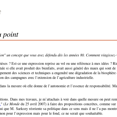
u point
sation" un concept que vous avez défendu dés les années 80. Comment réagissez-
èses ? Est-ce une expression reprise au vol ou une référence à mes idées ? Rien
entale si elle avait produit des bienfaits, avait aussi généré des maux qui sont 
pement des sciences et techniques a engendré une dégradation de la biosphère et
n des campagnes avec l’extension de l’agriculture industrielle.
 dans la mesure où elle donne de l’autonomie et l’essence de responsabilité. M
itions. Dans mes travaux, je m’attachais à voir dans quelle mesure on peut remé
.
" (
Le Monde
du 25 avril 2007) à faire des propositions concrètes, comme sur l
’hui que M. Sarkozy réoriente sa politique dans ce sens mais il ne l’a pas montr
 non pour l’expression mais pour le fond, ce ne serait que souhaitable.