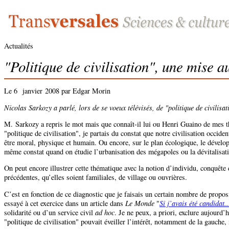
Actualités
"Politique de civilisation", une mise a
Le 6 janvier 2008 par Edgar Morin
Nicolas Sarkozy a parlé, lors de se voeux télévisés, de "politique de civili
M. Sarkozy a repris le mot mais que connaît-il lui ou Henri Guaino de mes th
"politique de civilisation", je partais du constat que notre civilisation occid
être moral, physique et humain. Ou encore, sur le plan écologique, le dévelop
même constat quand on étudie l’urbanisation des mégapoles ou la dévitalisatio
On peut encore illustrer cette thématique avec la notion d’individu, conquête
précédentes, qu’elles soient familiales, de village ou ouvrières.
C’est en fonction de ce diagnostic que je faisais un certain nombre de propos
essayé à cet exercice dans un article dans
Le Monde
"
Si j’avais été candidat..
solidarité ou d’un service civil
ad hoc
. Je ne peux, a priori, exclure aujourd
"politique de civilisation" pouvait éveiller l’intérêt, notamment de la gauche,