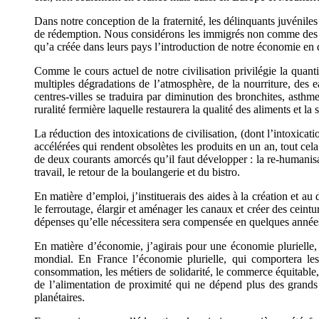
Dans notre conception de la fraternité, les délinquants juvéniles 
de rédemption. Nous considérons les immigrés non comme des intr
qu’a créée dans leurs pays l’introduction de notre économie en d
Comme le cours actuel de notre civilisation privilégie la quantit
multiples dégradations de l’atmosphère, de la nourriture, des e
centres-villes se traduira par diminution des bronchites, asthm
ruralité fermière laquelle restaurera la qualité des aliments et l
La réduction des intoxications de civilisation, (dont l’intoxicati
accélérées qui rendent obsolètes les produits en un an, tout cel
de deux courants amorcés qu’il faut développer : la re-humanisati
travail, le retour de la boulangerie et du bistro.
En matière d’emploi, j’instituerais des aides à la création et a
le ferroutage, élargir et aménager les canaux et créer des ceintur
dépenses qu’elle nécessitera sera compensée en quelques années
En matière d’économie, j’agirais pour une économie plurielle, 
mondial. En France l’économie plurielle, qui comportera les
consommation, les métiers de solidarité, le commerce équitable,
de l’alimentation de proximité qui ne dépend plus des grands c
planétaires.