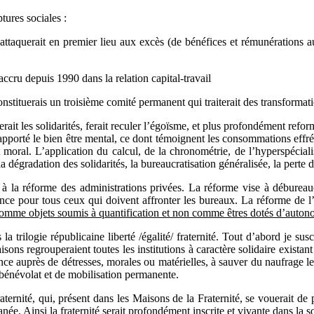
tures sociales :
’attaquerait en premier lieu aux excès (de bénéfices et rémunérations a
ccru depuis 1990 dans la relation capital-travail
constituerais un troisième comité permanent qui traiterait des transforma
rait les solidarités, ferait reculer l’égoïsme, et plus profondément reforme
t apporté le bien être mental, ce dont témoignent les consommations effr
al. L’application du calcul, de la chronométrie, de l’hyperspécialisa
 dégradation des solidarités, la bureaucratisation généralisée, la perte d’
s à la réforme des administrations privées. La réforme vise à débureaucr
nce pour tous ceux qui doivent affronter les bureaux. La réforme de l’
omme objets soumis à quantification et non comme êtres dotés d’autonomi
la trilogie républicaine liberté /égalité/ fraternité. Tout d’abord je su
ons regrouperaient toutes les institutions à caractère solidaire existan
ce auprès de détresses, morales ou matérielles, à sauver du naufrage l
e bénévolat et de mobilisation permanente.
ternité, qui, présent dans les Maisons de la Fraternité, se vouerait de 
ée. Ainsi la fraternité serait profondément inscrite et vivante dans la 