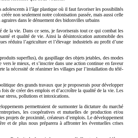
adolescents à l’âge plastique où il faut favoriser les possibilités
 créée non seulement notre colonisation passée, mais aussi celle
s agraires dans le dénuement des bidonvilles urbains
té de la vie. Dans ce sens, je favoriserais tout ce qui combat les
santé et qualité de vie. Ainsi la désintoxication automobile des
s réduira l’agriculture et l’élevage industriels au profit d’une
s produits superflus), du gaspillage des objets jetables, des modes
e vers le mieux, et s’inscrire dans une action continue en faveur
 la nécessité de réanimer les villages par l’installation du télé-
a politique des grands travaux que je proposerais pour développer
 fois de créer des emplois et d’accroître la qualité de la vie. Les
stress, pollutions et intoxications.
éveloppements permettraient de surmonter la dictature du marché
treprises, les coopératives et mutuelles de production et/ou
 des projets de proximité, créateurs d’emplois. Le développement
re et de plus nous préparera à affronter les éventuelles crises