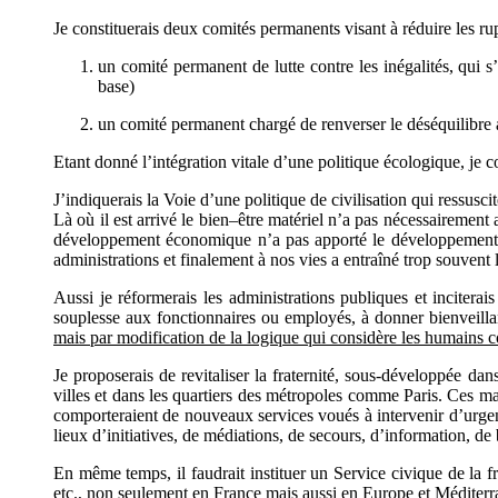
Je constituerais deux comités permanents visant à réduire les rup
un comité permanent de lutte contre les inégalités, qui s
base)
un comité permanent chargé de renverser le déséquilibre a
Etant donné l’intégration vitale d’une politique écologique, je 
J’indiquerais la Voie d’une politique de civilisation qui ressuscite
Là où il est arrivé le bien–être matériel n’a pas nécessairemen
développement économique n’a pas apporté le développement mor
administrations et finalement à nos vies a entraîné trop souvent la
Aussi je réformerais les administrations publiques et inciterai
souplesse aux fonctionnaires ou employés, à donner bienveilla
mais par modification de la logique qui considère les humains c
Je proposerais de revitaliser la fraternité, sous-développée dans 
villes et dans les quartiers des métropoles comme Paris. Ces mais
comporteraient de nouveaux services voués à intervenir d’urgen
lieux d’initiatives, de médiations, de secours, d’information, d
En même temps, il faudrait instituer un Service civique de la fra
etc., non seulement en France mais aussi en Europe et Méditerran