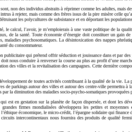
sont, non des individus abstraits à réprimer comme les adultes, mais des 
us à rejeter, mais comme des frères issus de la pire misère celle qu’a
étruisant les polycultures de subsistance et en déportant les population
é, le calcul, l’avoir, je m’emploierais à une vaste politique de la quali
aux, de la santé. Toute économie d’énergie doit constituer un gain de 
es, maladies psychosomatiques. La désintoxication des nappes phréatique
a santé du consommateur.
on publicitaire qui prétend offrir séduction et jouissance dans et par de
a doit nous conduire à renverser la course au plus au profit d’une march
on des villes et la revitalisation des campagnes. Cette dernière comporte
u développement de toutes activités contribuant à la qualité de la vie. L
es de parkings autour des villes et autour des centre-ville permettra à la
 par la diminution des maladies socio-psycho-somatiques provoquées par 
qui est en gestation sur la planète de façon dispersée, et dont les d
 grandes firmes mondialisées développera les petites et moyennes en
 l’éthique économique, le micro-crédit, l’épargne solidaire qui finance
ircuits intercontinentaux nous fournira des produits de qualité fermiè