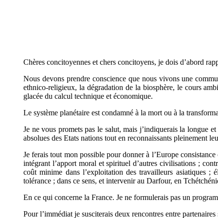
Chères concitoyennes et chers concitoyens, je dois d’abord rapp
Nous devons prendre conscience que nous vivons une communaut
ethnico-religieux, la dégradation de la biosphère, le cours am
glacée du calcul technique et économique.
Le système planétaire est condamné à la mort ou à la transfo
Je ne vous promets pas le salut, mais j’indiquerais la longue e
absolues des Etats nations tout en reconnaissants pleinement leu
Je ferais tout mon possible pour
donner à l’Europe consistance e
intégrant l’apport moral et spirituel d’autres civilisations ; c
coût minime dans l’exploitation des travailleurs asiatiques 
tolérance ; dans ce sens, et intervenir au Darfour, en Tchétchéni
En ce qui concerne la France. Je ne formulerais pas un programm
Pour l’immédiat je susciterais deux rencontres entre partenaires so