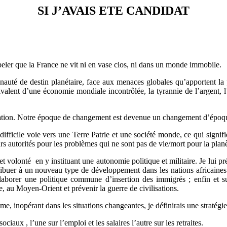
SI J’AVAIS ETE CANDIDAT
eler que la France ne vit ni en vase clos, ni dans un monde immobile.
é de destin planétaire, face aux menaces globales qu’apportent la pro
bivalent d’une économie mondiale incontrôlée, la tyrannie de l’argent, 
rmation. Notre époque de changement est devenue un changement d’époq
t difficile voie vers une Terre Patrie et une société monde, ce qui sign
rs autorités pour les problèmes qui ne sont pas de vie/mort pour la planè
t volonté en y instituant une autonomie politique et militaire. Je lui pr
ontribuer à un nouveau type de développement dans les nations africaines 
; élaborer une politique commune d’insertion des immigrés ; enfin et 
e, au Moyen-Orient et prévenir la guerre de civilisations.
e, inopérant dans les situations changeantes, je définirais une stratégi
ciaux , l’une sur l’emploi et les salaires l’autre sur les retraites.