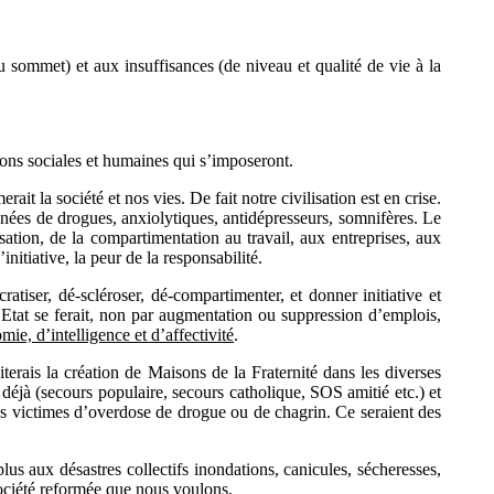
u sommet) et aux insuffisances (de niveau et qualité de vie à la
tions sociales et humaines qui s’imposeront.
rait la société et nos vies. De fait notre civilisation est en crise.
énées de drogues, anxiolytiques, antidépresseurs, somnifères. Le
tion, de la compartimentation au travail, aux entreprises, aux
initiative, la peur de la responsabilité.
atiser, dé-scléroser, dé-compartimenter, et donner initiative et
Etat se ferait, non par augmentation ou suppression d’emplois,
e, d’intelligence et d’affectivité
.
sciterais la création de Maisons de la Fraternité dans les diverses
t déjà (secours populaire, secours catholique, SOS amitié etc.) et
es victimes d’overdose de drogue ou de chagrin. Ce seraient des
plus aux désastres collectifs inondations, canicules, sécheresses,
société reformée que nous voulons.