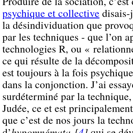
Produire de la sociation, c’est
psychique et collective
disais-j
la désindividuation que provoqu
par les techniques - que l’on a
technologies R, ou « relationne
ce qui résulte de la décomposit
est toujours à la fois psychique
dans la conjonction. J’ai essay
surdéterminé par la technique, 
Judée, ce et est principalemen
que c’est de nos jours la tech
hypomnémata [
4
]
d’
qui se dév