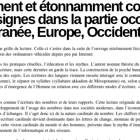
ent et étonnamment coh
 signes dans la partie o
ranée, Europe, Occident
grille de lecture. Celle-ci s’avère dans la suite de l’ouvrage extrêmement féco
yen des ordinateurs véhiculée depuis peu par Internet.
ns les pratiques rituelles, l’éducation et les mythes. L’auteur nomme théorie du
’écriture, mais cette dernière en garde la trace. La construction de la psyché hu
’âme des sujets. Les écritures des langues viennent ensuite interagir avec le con
nne), le séparer en syllabes (syllabaire akkadien de Mésopotamie) ou, selon 
hes d’émergence de l’Homme en relation avec ces différents modes d’écriture, 
es comme l’écriture des nombres et de leurs rapports. Cette lecture originale 
veloppement de l’usage des nombres dans nos sociétés modernes, dans l’économie
 d’échanges. Il s’agit donc ici de la nature cardinale du nombre. Les chiffres 
’écriture cardinale devient dominante dans les lettres de change, monnaie de 
fet, cette vision cardinale du monde et des hommes, présente dans le mythe d
nement de l’informatique et des réseaux.