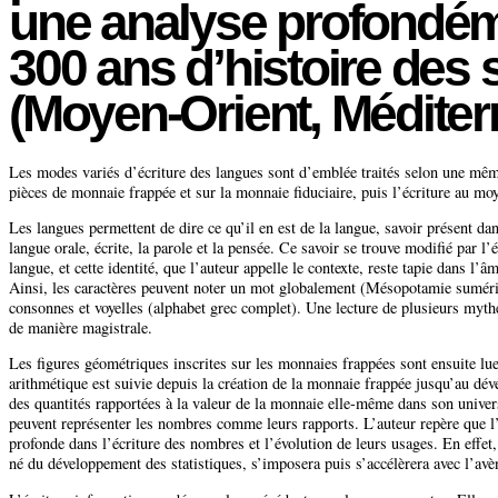
une analyse profondém
300 ans d’histoire des
(Moyen-Orient, Méditer
Les modes variés d’écriture des langues sont d’emblée traités selon une même 
pièces de monnaie frappée et sur la monnaie fiduciaire, puis l’écriture au mo
Les langues permettent de dire ce qu’il en est de la langue, savoir présent da
langue orale, écrite, la parole et la pensée. Ce savoir se trouve modifié par l
langue, et cette identité, que l’auteur appelle le contexte, reste tapie dans l
Ainsi, les caractères peuvent noter un mot globalement (Mésopotamie sumérie
consonnes et voyelles (alphabet grec complet). Une lecture de plusieurs myt
de manière magistrale.
Les figures géométriques inscrites sur les monnaies frappées sont ensuite lu
arithmétique est suivie depuis la création de la monnaie frappée jusqu’au dé
des quantités rapportées à la valeur de la monnaie elle-même dans son univers
peuvent représenter les nombres comme leurs rapports. L’auteur repère que l
profonde dans l’écriture des nombres et l’évolution de leurs usages. En ef
né du développement des statistiques, s’imposera puis s’accélèrera avec l’avè