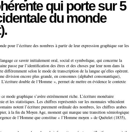
érente qui porte sur 5
ccidentale du monde
).
nde pour l’écriture des nombres à partir de leur expression graphique sur les
 langage ce savoir initialement oral, social et symbolique, qui concerne la
maine passe par l’identification des êtres et des choses par leur nom dans la
texte différemment selon le mode de transcription de la langue qu’elles opèrent.
une division encore plus grande, en consonnes (alphabet consonantique),
« L’écriture double de l‘Homme », permet de mettre en évidence le contexte
de ce mode graphique s’avère extrêmement riche. L’écriture monétaire
 et les statistiques. Les chiffres représentés sur les monnaies véhiculent
romains notent l’écriture purement ordinale des nombres, les chiffres arabes
papier, à la fin du Moyen Age, moment qui marque une transition sémiologique
’émergence de l’Homme que constitue « l’Homme moyen » de Quételet (1835),