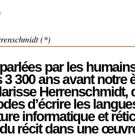
rrenschmidt (*)
, parlées par les humain
rs 3 300 ans avant notre
Clarisse Herrenschmidt, 
es d’écrire les langues,
ture informatique et réti
du récit dans une œuvre 