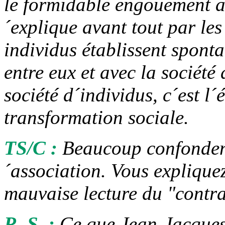
le formidable engouement a
´explique avant tout par les
individus établissent sponta
entre eux et avec la sociét
société d´individus, c´est l´
transformation sociale.
TS/C :
Beaucoup confondent 
´association. Vous explique
mauvaise lecture du "contra
R. S. :
Ce que Jean-Jacques 