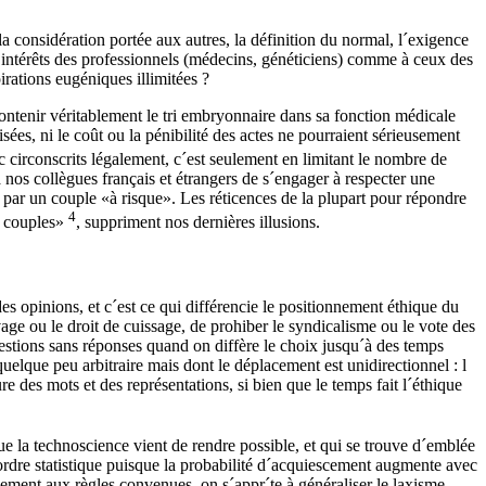
 la considération portée aux autres, la définition du normal, l´exigence
intérêts des professionnels (médecins, généticiens) comme à ceux des
irations eugéniques illimitées ?
ontenir véritablement le tri embryonnaire dans sa fonction médicale
isées, ni le coût ou la pénibilité des actes ne pourraient sérieusement
nc circonscrits légalement, c´est seulement en limitant le nombre de
 nos collègues français et étrangers de s´engager à respecter une
 par un couple «à risque». Les réticences de la plupart pour répondre
4
es couples»
, suppriment nos dernières illusions.
es opinions, et c´est ce qui différencie le positionnement éthique du
age ou le droit de cuissage, de prohiber le syndicalisme ou le vote des
uestions sans réponses quand on diffère le choix jusqu´à des temps
 quelque peu arbitraire mais dont le déplacement est unidirectionnel : l
e des mots et des représentations, si bien que le temps fait l´éthique
 que la technoscience vient de rendre possible, et qui se trouve d´emblée
d´ordre statistique puisque la probabilité d´acquiescement augmente avec
quement aux règles convenues, on s´appr´te à généraliser le laxisme