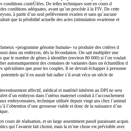
es conditions contrÙlées. De telles techniques sont en cours d
s des conditions adéquates, avant qu´on procède à la FIV. De cette
bryons, à partir d´un seul prélèvement ovarien et sans qu´aucune
drait que la pénibilité actuelle des actes (stimulation ovarienne et
e le fameux «programme génome humain» va produire des critères d
 aussi dans un embryon, dès la fécondation. On sait multiplier une
s que le nombre de gènes à identifier (environ 80 000) si l´on voulait
rcher automatiquement des centaines de variantes dans un échantillon d
s spécialistes que pour les couples. Il ne devrait échapper à personne
otentiels qu´il en aurait fait naître s´il avait vécu un siècle de
´investissement affectif, médical et matériel inhérent au DPI ne sera
ransfert d´un embryon dans l´utérus maternel conduit à l´accouchement
oyaux embryonnaires, technique utilisée depuis vingt ans chez l´animal
qu´à l´obtention d´une grossesse viable et donc de la naissance d´un
ique.
n cours de réalisation, et un large assentiment passif paraissant acquis
tics qui l´avaient fait choisir, mais la m´me chose est prévisible avec