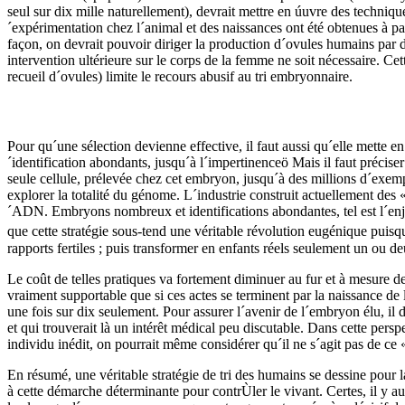
seul sur dix mille naturellement), devrait mettre en úuvre des techniqu
´expérimentation chez l´animal et des naissances ont été obtenues à pa
façon, on devrait pouvoir diriger la production d´ovules humains par 
intervention ultérieure sur le corps de la femme ne soit nécessaire. Ce
recueil d´ovules) limite le recours abusif au tri embryonnaire.
Pour qu´une sélection devienne effective, il faut aussi qu´elle mett
´identification abondants, jusqu´à l´impertinenceö Mais il faut précise
seule cellule, prélevée chez cet embryon, jusqu´à des millions d´exempl
explorer la totalité du génome. L´industrie construit actuellement des
´ADN. Embryons nombreux et identifications abondantes, tel est l´enjeu 
que cette stratégie sous-tend une véritable révolution eugénique puis
rapports fertiles ; puis transformer en enfants réels seulement un ou d
Le coût de telles pratiques va fortement diminuer au fur et à mesure de 
vraiment supportable que si ces actes se terminent par la naissance de 
une fois sur dix seulement. Pour assurer l´avenir de l´embryon élu, il
et qui trouverait là un intérêt médical peu discutable. Dans cette persp
individu inédit, on pourrait même considérer qu´il ne s´agit pas de ce
En résumé, une véritable stratégie de tri des humains se dessine pour l
à cette démarche déterminante pour contrÙler le vivant. Certes, il y aur