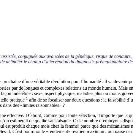
ssistée, conjuguée aux avancées de la génétique, risque de conduire, en 
t de délimiter le champ d´intervention du diagnostic préimplantatoire de
e prochaine d´une véritable révolution pour l´humanité : il va devenir pos
 apportées par de longues et complexes relations au monde humain. Mais en
e façon indélébile : sexe, aspect physique, maladies plus ou moins graves,
1
 telle pratique
afin de se focaliser sur deux questions : la faisabilité d´
us dans des «limites raisonnables» ?
enne effective. D´abord, comme pour toute sélection, il importe que la qu
qu´on estimerait de qualité satisfaisante. Or le nombre d´embryons dis
 seul est produit chaque mois chez la femme) parce que des mécanismes na
ytes I). C´est pourquoi le «rendement» ovarien maximum, qui passe par l