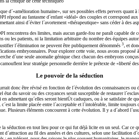
s la critique de cette techniqueö
itique d´«amélioration humaine», sur ses possibles effets pervers quant à
PI répond au fantasme d´enfant «idéal» des couples et correspond aux 
mettant ainsi d´éviter l´avortement «thérapeutique» sans céder à des asp
PI rencontrera des limites, mais aucun garde-fou ne paraît capable de c
s ou les patients, ni la limitation arbitraire du nombre des équipes autor
3
justifier l´élimination ne peuvent être publiquement dénommés
, et do
ifications embryonnaires. Pour explorer cette voie, nous avons proposé à
 recherche d´une seule anomalie génique chez chacun des embryons conçus
i camouflent leur stratégie personnelle derrière le prétexte de «liberté d
Le pouvoir de la séduction
urrait donc être révisé en fonction de l´évolution des connaissances ou d
état du savoir ou des croyances serait susceptible de restaurer l´esclav
ui en admettant qu´elles seront bientÙt caduques, ou à se satisfaire de q
´est la limite placée entre l´acceptable et l´intolérable, limite toujours
e. Plusieurs éléments concourent à cette évolution. Il y a d´abord l´usur
e la séduction en tout lieu pour ce qui fut déjà licite en un seul. Car ce
t d´attraction au fil des années et des cultures, selon une facilitation 
els : en tolérant, pour des raisons le plus souvent humanitaires, le man