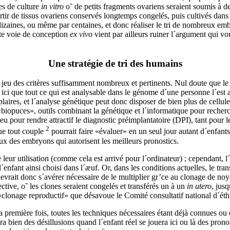
es de culture
in vitro
o˜ de petits fragments ovariens seraient soumis à d
rtir de tissus ovariens conservés longtemps congelés, puis cultivés dan
dizaines, ou même par centaines, et donc réaliser le tri de nombreux em
tte voie de conception
ex vivo
vient par ailleurs ruiner l´argument qui vou
Une stratégie de tri des humains
e en jeu des critères suffisamment nombreux et pertinents. Nul doute qu
r ici que tout ce qui est analysable dans le génome d´une personne l´est
aires, et l´analyse génétique peut donc disposer de bien plus de cellule
 «biopuces», outils combinant la génétique et l´informatique pour reche
pour rendre attractif le diagnostic préimplantatoire (DPI), tant pour le
2
que tout couple
pourrait faire «évaluer» en un seul jour autant d´enfants p
eux des embryons qui autorisent les meilleurs pronostics.
leur utilisation (comme cela est arrivé pour l´ordinateur) ; cependant, l
l´enfant ainsi choisi dans l´æuf. Or, dans les conditions actuelles, le t
 devrait donc s´avérer nécessaire de le multiplier gr’ce au clonage de n
ective, o˜ les clones seraient congelés et transférés un à un
in utero
, jus
 «clonage reproductif» que désavoue le Comité consultatif national d´éth
a première fois, toutes les techniques nécessaires étant déjà connues ou e
a bien des désillusions quand l´enfant réel se jouera ici ou là des pronos