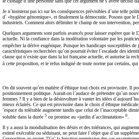
le clonage d´une personne sans que cet argument ne s´avère décisif dan
Je n´insisterai pas ici sur les conséquences prévisibles d´une telle pol
d´ «hygiène génomique», et finalement la démocratie. Posons que le D
industriels. Comment alors délimiter le champ de son intervention, per
Quelques arguments sont parfois avancés pour laisser espérer que le D
actuelle. Ni la confiance dans la modération volontaire par les praticien
empêcher la dérive eugénique. Puisque les handicaps susceptibles de 
caractéristiques recherchées qu´on pourrait éviter l´escalade des ident
clause qui n´existe que dans la loi française actuelle, et autorise la
à cette proposition, et le refus indigné de toute norme par certains, qu
On dit souvent qu´en matière d´éthique tout choix est provisoire. Il po
positionnement politique. Aurait-on l´audace de prétendre qu´un nouvel 
femmes ? Il y a bien de la désinvolture à vanter les idées d´aujourd´h
mieux éclairés. Ce qui est provisoire dans le choix d´éthique médicale, c
´espace du tolérable augmente tandis que celui de l´inacceptable diminu
5
6
soluble dans la durée
ou promise au «jardin d´acclimatation»
.
Il y a aussi la mondialisation des désirs et des tolérances, qui augment
estimé exécrable ou séduisant, ne peut faire l´objet que d´un supplémen
l´exposition au projet. D´o˜ la fonction permissive des cas exceptionn