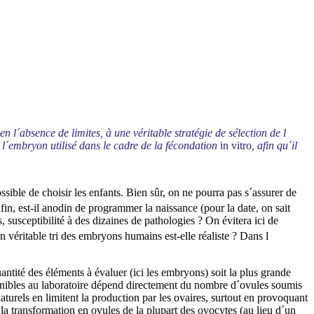
l´absence de limites, à une véritable stratégie de sélection de l
 l´embryon utilisé dans le cadre de la fécondation
in vitro
, afin qu´il
sible de choisir les enfants. Bien sûr, on ne pourra pas s´assurer de
fin, est-il anodin de programmer la naissance (pour la date, on sait
 susceptibilité à des dizaines de pathologies ? On évitera ici de
un véritable tri des embryons humains est-elle réaliste ? Dans l
antité des éléments à évaluer (ici les embryons) soit la plus grande
ponibles au laboratoire dépend directement du nombre d´ovules soumis
turels en limitent la production par les ovaires, surtout en provoquant
a transformation en ovules de la plupart des ovocytes (au lieu d´un