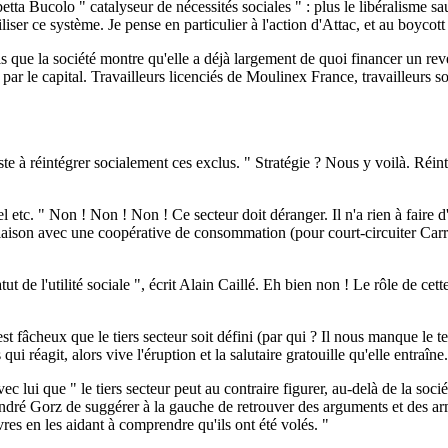
betta Bucolo " catalyseur de nécessités sociales " : plus le libéralisme
abiliser ce système. Je pense en particulier à l'action d'Attac, et au boyco
is que la société montre qu'elle a déjà largement de quoi financer un rev
ubelle par le capital. Travailleurs licenciés de Moulinex France, travai
siste à réintégrer socialement ces exclus. " Stratégie ? Nous y voilà. Réint
el etc. " Non ! Non ! Non ! Ce secteur doit déranger. Il n'a rien à faire d
liaison avec une coopérative de consommation (pour court-circuiter Carre
tut de l'utilité sociale ", écrit Alain Caillé. Eh bien non ! Le rôle de ce
fâcheux que le tiers secteur soit défini (par qui ? Il nous manque le tex
i réagit, alors vive l'éruption et la salutaire gratouille qu'elle entraîne.
c lui que " le tiers secteur peut au contraire figurer, au-delà de la socié
 André Gorz de suggérer à la gauche de retrouver des arguments et des ar
res en les aidant à comprendre qu'ils ont été volés. "