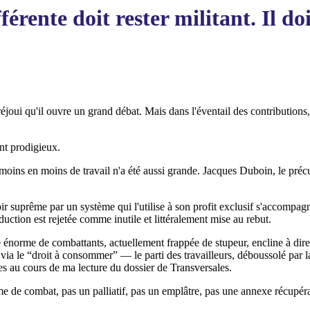
férente doit rester militant. Il do
éjoui qu'il ouvre un grand débat. Mais dans l'éventail des contributions, 
nt prodigieux.
moins en moins de travail n'a été aussi grande. Jacques Duboin, le préc
oir suprême par un système qui l'utilise à son profit exclusif s'accompag
uction est rejetée comme inutile et littéralement mise au rebut.
norme de combattants, actuellement frappée de stupeur, encline à dire " c
é via le “droit à consommer” — le parti des travailleurs, déboussolé pa
ses au cours de ma lecture du dossier de Transversales.
arme de combat, pas un palliatif, pas un emplâtre, pas une annexe récupér