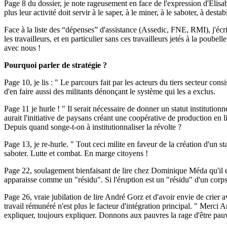
Page 8 du dossier, je note rageusement en face de l'expression d'Elisa
plus leur activité doit servir à le saper, à le miner, à le saboter, à dest
Face à la liste des “dépenses” d'assistance (Assedic, FNE, RMI), j'écr
les travailleurs, et en particulier sans ces travailleurs jetés à la po
avec nous !
Pourquoi parler de stratégie ?
Page 10, je lis : " Le parcours fait par les acteurs du tiers secteur con
d'en faire aussi des militants dénonçant le système qui les a exclus.
Page 11 je hurle ! " Il serait nécessaire de donner un statut institutionn
aurait l'initiative de paysans créant une coopérative de production en 
Depuis quand songe-t-on à institutionnaliser la révolte ?
Page 13, je re-hurle. " Tout ceci milite en faveur de la création d'un sta
saboter. Lutte et combat. En marge citoyens !
Page 22, soulagement bienfaisant de lire chez Dominique Méda qu'il est 
apparaisse comme un "résidu". Si l'éruption est un "résidu" d'un corps qu
Page 26, vraie jubilation de lire André Gorz et d'avoir envie de crier ave
travail rémunéré n'est plus le facteur d'intégration principal. " Merci
expliquer, toujours expliquer. Donnons aux pauvres la rage d'être pauv