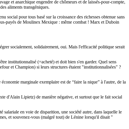
 sauvage et anarchique engendre de chômeurs et de laissés-pour-compte,
tt des aliments transgéniques.
enu social pour tous basé sur la croissance des richesses obtenue sans
lleurs sous-payés de Moulinex Mexique : même combat ! Marx et Duboin
égrer socialement, solidairement, oui. Mais l'efficacité politique serait
'être institutionnalisé (=acheté) et doit bien s'en garder. Quel sens
four et Champion) si leurs structures étaient "institutionnalisées" ?
tte économie marginale exemplaire est de “faire la nique” à l'autre, de la
te d'Alain Lipietz) de manière négative, et surtout que le fait social
té salariale en voie de disparition, une société autre, dans laquelle le
mes, et souvenez-vous (malgré tout) de Lénine lorsqu'il disait "