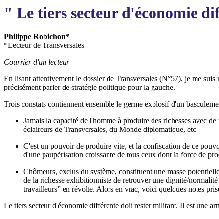
" Le tiers secteur d'économie dif
Philippe Robichon*
*Lecteur de Transversales
Courrier d'un lecteur
En lisant attentivement le dossier de Transversales (N°57), je me suis r
précisément parler de stratégie politique pour la gauche.
Trois constats contiennent ensemble le germe explosif d'un basculeme
Jamais la capacité de l'homme à produire des richesses avec de 
éclaireurs de Transversales, du Monde diplomatique, etc.
C'est un pouvoir de produire vite, et la confiscation de ce pouv
d'une paupérisation croissante de tous ceux dont la force de prod
Chômeurs, exclus du système, constituent une masse potentielle é
de la richesse exhibitionniste de retrouver une dignité/normalit
travailleurs” en révolte. Alors en vrac, voici quelques notes pri
Le tiers secteur d'économie différente doit rester militant. Il est une 