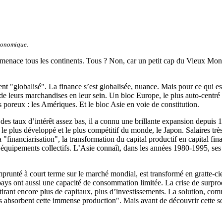
conomique.
 menace tous les continents. Tous ? Non, car un petit cap du Vieux Mon
t "globalisé". La finance s’est globalisée, nuance. Mais pour ce qui est de
é de leurs marchandises en leur sein. Un bloc Europe, le plus auto-cent
s poreux : les Amériques. Et le bloc Asie en voie de constitution.
des taux d’intérêt assez bas, il a connu une brillante expansion depuis 1
le plus développé et le plus compétitif du monde, le Japon. Salaires trè
financiarisation", la transformation du capital productif en capital fin
 équipements collectifs. L’Asie connaît, dans les années 1980-1995, se
mprunté à court terme sur le marché mondial, est transformé en gratte-
pays ont aussi une capacité de consommation limitée. La crise de surprodu
attirant encore plus de capitaux, plus d’investissements. La solution, co
ils absorbent cette immense production". Mais avant de découvrir cette s