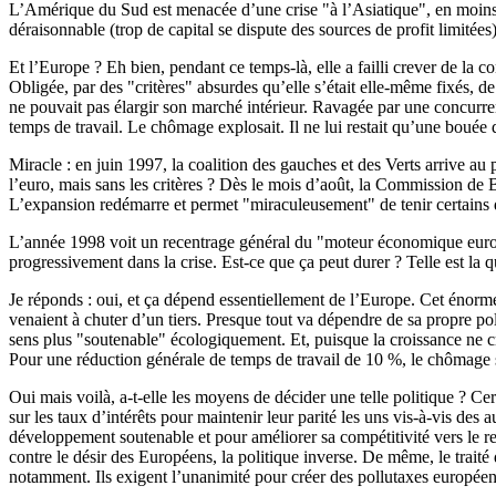
L’Amérique du Sud est menacée d’une crise "à l’Asiatique", en moins 
déraisonnable (trop de capital se dispute des sources de profit limitées
Et l’Europe ? Eh bien, pendant ce temps-là, elle a failli crever de la c
Obligée, par des "critères" absurdes qu’elle s’était elle-même fixés,
ne pouvait pas élargir son marché intérieur. Ravagée par une concurren
temps de travail. Le chômage explosait. Il ne lui restait qu’une bouée
Miracle : en juin 1997, la coalition des gauches et des Verts arrive au 
l’euro, mais sans les critères ? Dès le mois d’août, la Commission de Br
L’expansion redémarre et permet "miraculeusement" de tenir certains d
L’année 1998 voit un recentrage général du "moteur économique europ
progressivement dans la crise. Est-ce que ça peut durer ? Telle est la q
Je réponds : oui, et ça dépend essentiellement de l’Europe. Cet énorm
venaient à chuter d’un tiers. Presque tout va dépendre de sa propre pol
sens plus "soutenable" écologiquement. Et, puisque la croissance ne cr
Pour une réduction générale de temps de travail de 10 %, le chômage se
Oui mais voilà, a-t-elle les moyens de décider une telle politique ? Cer
sur les taux d’intérêts pour maintenir leur parité les uns vis-à-vis des
développement soutenable et pour améliorer sa compétitivité vers le re
contre le désir des Européens, la politique inverse. De même, le trait
notamment. Ils exigent l’unanimité pour créer des pollutaxes européen