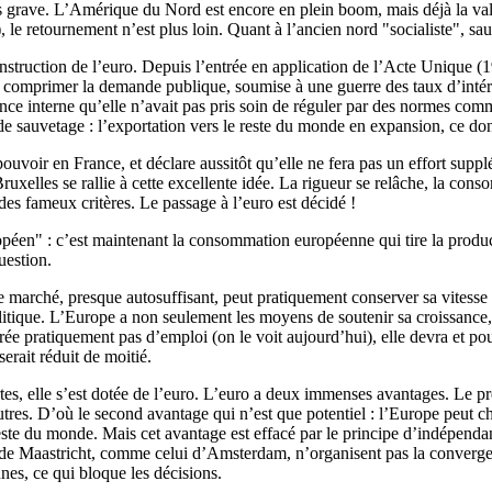
grave. L’Amérique du Nord est encore en plein boom, mais déjà la valeu
), le retournement n’est plus loin. Quant à l’ancien nord "socialiste", s
onstruction de l’euro. Depuis l’entrée en application de l’Acte Unique (1
 de comprimer la demande publique, soumise à une guerre des taux d’inté
ce interne qu’elle n’avait pas pris soin de réguler par des normes commu
 de sauvetage : l’exportation vers le reste du monde en expansion, ce do
pouvoir en France, et déclare aussitôt qu’elle ne fera pas un effort supp
uxelles se rallie à cette excellente idée. La rigueur se relâche, la cons
es fameux critères. Le passage à l’euro est décidé !
éen" : c’est maintenant la consommation européenne qui tire la produ
uestion.
e marché, presque autosuffisant, peut pratiquement conserver sa vitesse
itique. L’Europe a non seulement les moyens de soutenir sa croissance, ma
ée pratiquement pas d’emploi (on le voit aujourd’hui), elle devra et pou
rait réduit de moitié.
tes, elle s’est dotée de l’euro. L’euro a deux immenses avantages. Le pre
 autres. D’où le second avantage qui n’est que potentiel : l’Europe peut ch
ste du monde. Mais cet avantage est effacé par le principe d’indépendan
é de Maastricht, comme celui d’Amsterdam, n’organisent pas la convergen
nes, ce qui bloque les décisions.