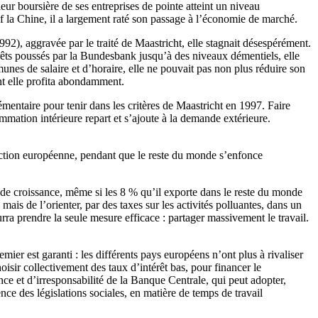
r boursière de ses entreprises de pointe atteint un niveau
auf la Chine, il a largement raté son passage à l’économie de marché.
992), aggravée par le traité de Maastricht, elle stagnait désespérément.
rêts poussés par la Bundesbank jusqu’à des niveaux démentiels, elle
nes de salaire et d’horaire, elle ne pouvait pas non plus réduire son
nt elle profita abondamment.
lémentaire pour tenir dans les critères de Maastricht en 1997. Faire
ommation intérieure repart et s’ajoute à la demande extérieure.
ction européenne, pendant que le reste du monde s’enfonce
 de croissance, même si les 8 % qu’il exporte dans le reste du monde
is de l’orienter, par des taxes sur les activités polluantes, dans un
rra prendre la seule mesure efficace : partager massivement le travail.
mier est garanti : les différents pays européens n’ont plus à rivaliser
oisir collectivement des taux d’intérêt bas, pour financer le
ce et d’irresponsabilité de la Banque Centrale, qui peut adopter,
ce des législations sociales, en matière de temps de travail