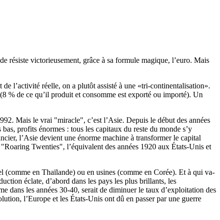
de résiste victorieusement, grâce à sa formule magique, l’euro. Mais
 l’activité réelle, on a plutôt assisté à une «tri-continentalisation».
ré (8 % de ce qu’il produit et consomme est exporté ou importé). Un
992. Mais le vrai "miracle", c’est l’Asie. Depuis le début des années
s bas, profits énormes : tous les capitaux du reste du monde s’y
ancier, l’Asie devient une énorme machine à transformer le capital
s "Roaring Twenties", l’équivalent des années 1920 aux États-Unis et
ciel (comme en Thaïlande) ou en usines (comme en Corée). Et à qui va-
ction éclate, d’abord dans les pays les plus brillants, les
mme dans les années 30-40, serait de diminuer le taux d’exploitation des
olution, l’Europe et les États-Unis ont dû en passer par une guerre