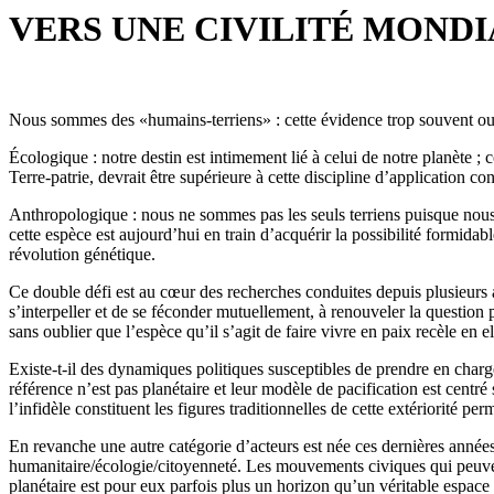
VERS UNE CIVILITÉ MOND
Nous sommes des «humains-terriens» : cette évidence trop souvent ou
Écologique : notre destin est intimement lié à celui de notre planète ;
Terre-patrie, devrait être supérieure à cette discipline d’application 
Anthropologique : nous ne sommes pas les seuls terriens puisque nous 
cette espèce est aujourd’hui en train d’acquérir la possibilité formidabl
révolution génétique.
Ce double défi est au cœur des recherches conduites depuis plusieurs
s’interpeller et de se féconder mutuellement, à renouveler la question pol
sans oublier que l’espèce qu’il s’agit de faire vivre en paix recèle en e
Existe-t-il des dynamiques politiques susceptibles de prendre en charge 
référence n’est pas planétaire et leur modèle de pacification est centré su
l’infidèle constituent les figures traditionnelles de cette extériorité per
En revanche une autre catégorie d’acteurs est née ces dernières années 
humanitaire/écologie/citoyenneté. Les mouvements civiques qui peuvent 
planétaire est pour eux parfois plus un horizon qu’un véritable espace 