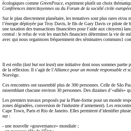
écologiques comme
GreenPeace
, expriment plutôt un choix thématiq
Conférences intercitoyennes
ou du
Forum de la société civile europé
Sur le plan directement planétaire, les tentatives sont plus rares e
l’énergie déployée par Troy Davis, le fils de Gary Davis ce pilote d
une taxation des transactions financières pour l’aide aux citoyens) la
central : le refus de voir les marchés financiers déterminer la vie de 
avec qui nous organisons fréquemment des séminaires communs1 contrib
Il est enfin (
last but not least
) une initiative dont nous sommes partie pr
de la réflexion. Il s’agit de l’
Alliance pour un monde responsable et so
Norvège.
Ces rencontres ont rassemblé plus de 300 personnes. Celle de São Paulo
rassemblant chacune environ 30 personnes. Des dizaines d’«alliés» qui
Les premiers travaux proposés par la Plate-forme pour un monde responsa
zones dégradées, conversion de l'industrie d’armement). Les rencontr
Cape Town, Paris et Rio de Janeiro. Elles permirent d’identifier plus
sur :
- une nouvelle «gouvernance» mondiale ;