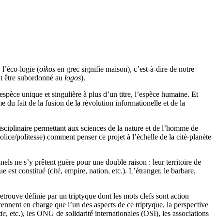
 l’éco-logie (
oikos
en grec signifie maison), c’est-à-dire de notre
t être subordonné au
logos
).
pèce unique et singulière à plus d’un titre, l’espèce humaine. Et
e du fait de la fusion de la révolution informationelle et de la
-disciplinaire permettant aux sciences de la nature et de l’homme de
police/politesse) comment penser ce projet à l’échelle de la cité-planète
nels ne s’y prêtent guère pour une double raison : leur territoire de
ue est constitué (cité, empire, nation, etc.). L’étranger, le barbare,
etrouve définie par un triptyque dont les mots clefs sont action
ennent en charge que l’un des aspects de ce triptyque, la perspective
de
, etc.), les ONG de solidarité internationales (OSI), les associations