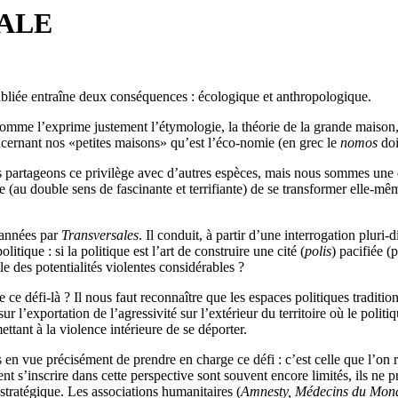
IALE
bliée entraîne deux conséquences : écologique et anthropologique.
 comme l’exprime justement l’étymologie, la théorie de la grande maison,
concernant nos «petites maisons» qu’est l’éco-nomie (en grec le
nomos
doi
partageons ce privilège avec d’autres espèces, mais nous sommes une es
e (au double sens de fascinante et terrifiante) de se transformer elle-mêm
 années par
Transversales
. Il conduit, à partir d’une interrogation pluri
itique : si la politique est l’art de construire une cité (
polis
) pacifiée (
lle des potentialités violentes considérables ?
ce défi-là ? Il nous faut reconnaître que les espaces politiques tradition
r l’exportation de l’agressivité sur l’extérieur du territoire où le politiq
mettant à la violence intérieure de se déporter.
en vue précisément de prendre en charge ce défi : c’est celle que l’on r
s’inscrire dans cette perspective sont souvent encore limités, ils ne pr
stratégique. Les associations humanitaires (
Amnesty, Médecins du Mon