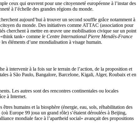
emple ceux qui œuvrent pour une citoyenneté européenne à l’instar des
yenneté à l’échelle des grandes régions du monde.
herchent aujourd’hui à trouver un second souffle grâce notamment à
ara citoyen du monde. Des initiatives comme ATTAC (association pour
és cherchent à mettre en œuvre une mobilisation civique sur un point
Des «think tank» comme
le Centre International Pierre Mendès-France
 les éléments d’une mondialisation à visage humain.
à intervenir à la fois sur le terrain de l’action, de la proposition et
tales à São Paulo, Bangalore, Barcelone, Kigali, Alger, Roubaix et en
nents. Les autres sont des rencontres continentales ou locales
ce à Internet.
êtres humains et la biosphère (énergie, eau, sols, réhabilitation des
où Europe 99 joua un grand rôle) s’étaient déroulées à Beijing,
liance mondiale face à l’apartheid social» avançait des propositions