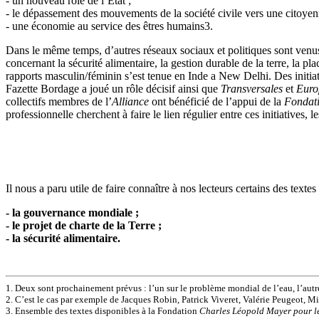
- un nouveau rôle de l’État ;
- le dépassement des mouvements de la société civile vers une citoyen
- une économie au service des êtres humains3.
Dans le même temps, d’autres réseaux sociaux et politiques sont venus
concernant la sécurité alimentaire, la gestion durable de la terre, la p
rapports masculin/féminin s’est tenue en Inde a New Delhi. Des initiat
Fazette Bordage a joué un rôle décisif ainsi que
Transversales
et
Euro
collectifs membres de l’
Alliance
ont bénéficié de l’appui de la
Fondati
professionnelle cherchent à faire le lien régulier entre ces initiatives,
Il nous a paru utile de faire connaître à nos lecteurs certains des text
- la gouvernance mondiale ;
- le projet de charte de la Terre ;
- la sécurité alimentaire.
1. Deux sont prochainement prévus : l’un sur le problème mondial de l’eau, l’autre
2. C’est le cas par exemple de Jacques Robin, Patrick Viveret, Valérie Peugeot, Mich
3. Ensemble des textes disponibles à la Fondation
Charles Léopold Mayer pour l