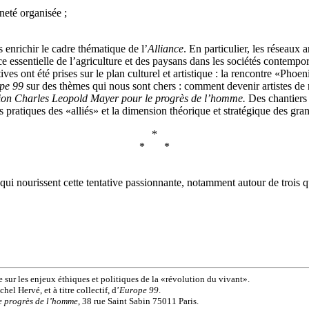
neté organisée ;
 enrichir le cadre thématique de l’
Alliance
. En particulier, les réseaux
lace essentielle de l’agriculture et des paysans dans les sociétés contempo
ives ont été prises sur le plan culturel et artistique : la rencontre «Ph
pe 99
sur des thèmes qui nous sont chers : comment devenir artistes de 
on Charles Leopold Mayer pour le progrès de l’homme.
Des chantiers 
 les pratiques des «alliés» et la dimension théorique et stratégique des gra
*
* *
es qui nourissent cette tentative passionnante, notamment autour de trois q
 sur les enjeux éthiques et politiques de la «révolution du vivant».
el Hervé, et à titre collectif, d’
Europe 99
.
e progrès de l’homme
, 38 rue Saint Sabin 75011 Paris.