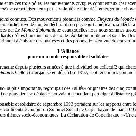
ue entre ces trois pôles, les mouvements civiques continentaux (par ex
enne
) se caractérisent eux par la volonté de faire déjà émerger une cito
t/ou moins connues. Des mouvements pionniers comme
Citoyens du Monde
c
e bombardier révolté qui, en déchirant son passeport américain, se décl
ncées par
Le Monde diplomatique
et auxquelles nous nous sommes associ
milliards d’êtres humains hors de toute régulation politique et sociale. 
uent à élaborer des analyses et des propositions en vue de construire
L’Alliance
pour un monde responsable et solidaire
enante depuis plusieurs années à titre individuel ou collectif2 qui cherche 
lidaire
. Celle-ci a organisé en décembre 1997, sept rencontres continen
, la plus importante, regroupait des «alliés» originaires des cinq conti
 ne pouvaient se déplacer pouvaient cependant participer à distance grâ
ble et solidaire de septembre 1993 portaient sur les rapports entre les 
es continentales autour du Sommet Social de Copenhague de mars 1995 (
ieurs thèmes socio-économiques. La déclaration de Copenhague : «Une al